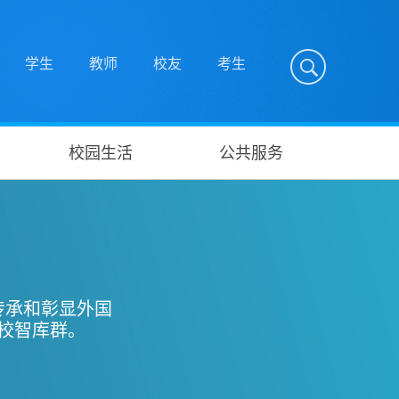
学生
教师
校友
考生
校园生活
公共服务
传承和彰显外国
校智库群。