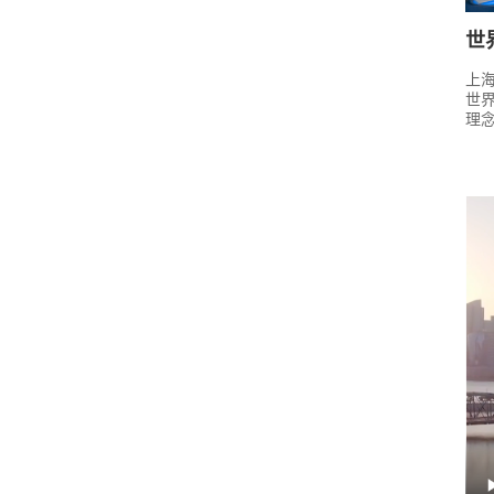
世
上
世界
理