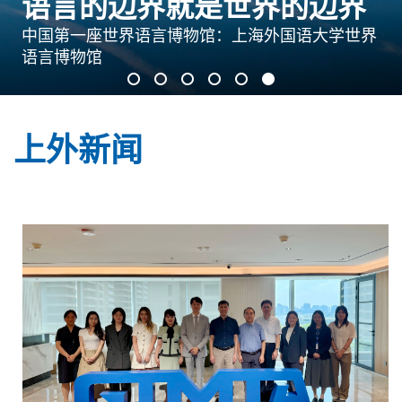
语言的边界就是世界的边界
学法明智 守法修身
骐骥驰新 奋楫笃行
凝聚共识 强化担当
实干立身 实绩立业
西索 · 开卷 等你来“阅”
中国第一座世界语言博物馆：上海外国语大学世界
法治文化宣传月
SISU ❤ 2026
学习贯彻党的二十届四中全会精神
语言博物馆
开展树立和践行正确政绩观学习教育
全民阅读活动周
上外新闻