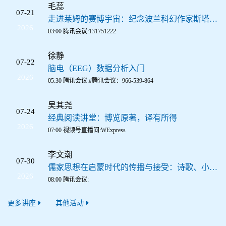
毛蕊
07-21
走进莱姆的赛博宇宙：纪念波兰科幻作家斯塔尼斯瓦夫·莱姆诞辰105周年
2026
03:00 腾讯会议:131751222
徐静
07-22
脑电（EEG）数据分析入门
2026
05:30 腾讯会议:#腾讯会议：966-539-864
吴其尧
07-24
经典阅读讲堂：博览原著，译有所得
2026
07:00 视频号直播间:WExpress
李文潮
07-30
儒家思想在启蒙时代的传播与接受：诗歌、小说、游记、虚拟书信
2026
08:00 腾讯会议:
更多讲座
其他活动